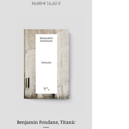
Preço normal
Preço promocional
16,00 €
14,40 €
Benjamin Fondane, Titanic