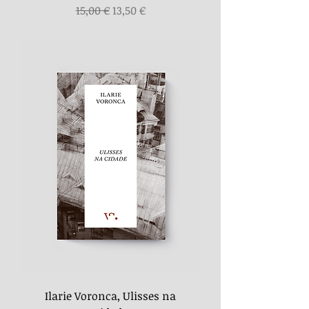
Preço normal
Preço promocional
15,00 €
13,50 €
Ilarie Voronca, Ulisses na