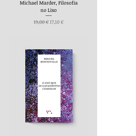
Michael Marder, Filosofia
no Lixo
Preço normal
Preço promocional
19,00 €
17,10 €