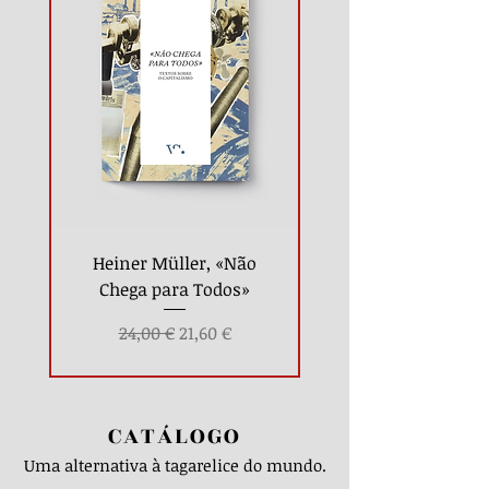
Heiner Müller, «Não
Chega para Todos»
Preço normal
Preço promocional
24,00 €
21,60 €
CATÁLOGO
Uma alternativa à tagarelice do mundo.