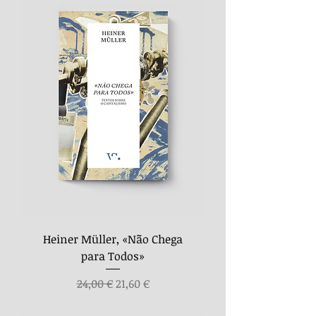
Heiner Müller, «Não Chega
para Todos»
Preço normal
Preço promocional
24,00 €
21,60 €