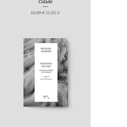
Cidade
Preço normal
Preço promocional
12,00 €
10,80 €