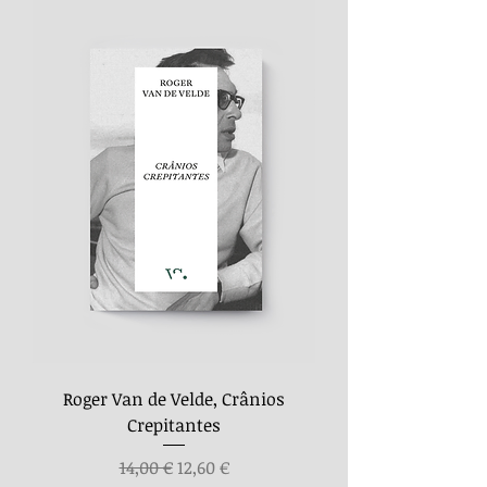
Roger Van de Velde, Crânios
Crepitantes
Preço normal
Preço promocional
14,00 €
12,60 €