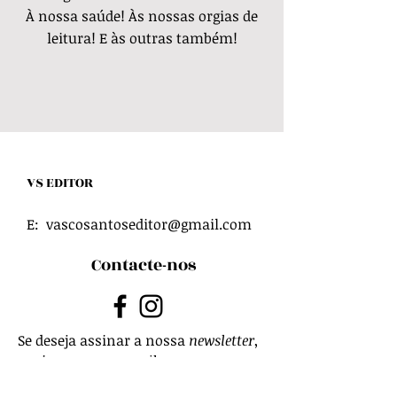
À nossa saúde! Às nossas orgias de
leitura! E às outras também!
VS EDITOR
E:
vascosantoseditor@gmail.com
Contacte-nos
Se deseja assinar a nossa
newsletter
,
envie-nos um
e-mail
para
vseditorsecretaria@gmail.com