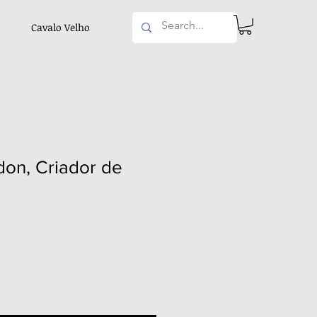
Cavalo Velho
don, Criador de
reço
romocional