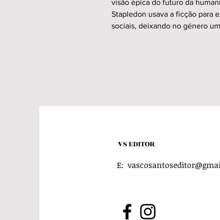
visão épica do futuro da human
Stapledon usava a ficção para ex
sociais, deixando no género u
VS EDITOR
E:
vascosantoseditor@gma