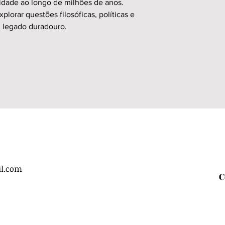
idade ao longo de milhões de anos.
plorar questões filosóficas, políticas e
m legado duradouro.
il.com
C