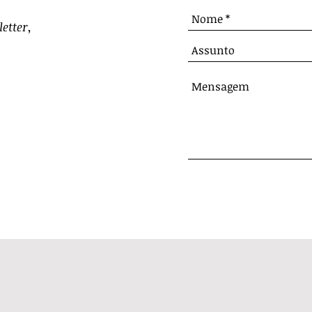
etter
,