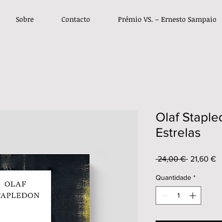
Sobre
Contacto
Prémio VS. – Ernesto Sampaio
Olaf Staple
Estrelas
Preço
P
 24,00 € 
21,60 €
normal
p
Quantidade
*