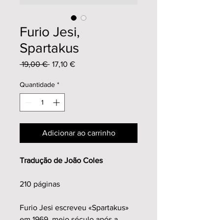
Furio Jesi,
Spartakus
Preço
Preço
 19,00 € 
17,10 €
normal
promocional
Quantidade
*
Adicionar ao carrinho
Tradução de João Coles
210 páginas
Furio Jesi escreveu «Spartakus»
em 1969, meio século após a