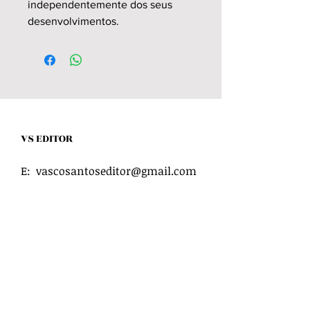
independentemente dos seus
desenvolvimentos.
VS EDITOR
E:
vascosantoseditor@gmail.com
Contacte-nos
Se deseja assinar a nossa
newsletter
,
envie-nos um
e-mail
para
vseditorsecretaria@gmail.com