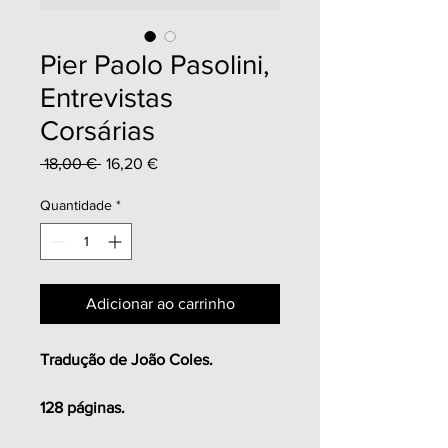
Pier Paolo Pasolini,
Entrevistas
Corsárias
Preço
Preço
 18,00 € 
16,20 €
normal
promocional
Quantidade
*
Adicionar ao carrinho
Tradução de João Coles.
128 páginas.