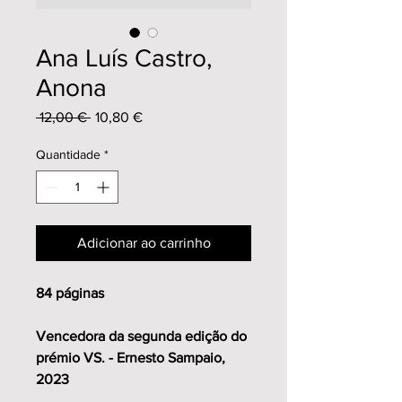
Ana Luís Castro,
Anona
Preço
Preço
 12,00 € 
10,80 €
normal
promocional
Quantidade
*
Adicionar ao carrinho
84 páginas
Vencedora da segunda edição do
prémio VS. - Ernesto Sampaio,
2023